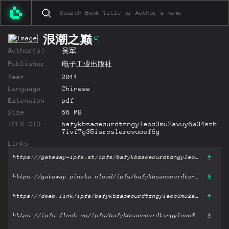
浪潮之巅
Author(s)
吴军
Publisher
电子工业出版社
Year
2011
Language
Chinese
Extension
pdf
Size
56 MB
IPFS CID
bafykbzacecurdtzngyleoc3mu2avuy6w34srb
7ivf7g35isrcslerovuoef6g
Links
https://gateway-ipfs.st/ipfs/bafykbzacecurdtzngyleoc3mu2avuy6w34srb7ivf7g35isrcslerovuoef6g?filename='浪潮之巅.pdf'
https://gateway.pinata.cloud/ipfs/bafykbzacecurdtzngyleoc3mu2avuy6w34srb7ivf7g35isrcslerovuoef6g?filename='浪潮之巅.pdf'
https://dweb.link/ipfs/bafykbzacecurdtzngyleoc3mu2avuy6w34srb7ivf7g35isrcslerovuoef6g?filename='浪潮之巅.pdf'
https://ipfs.fleek.co/ipfs/bafykbzacecurdtzngyleoc3mu2avuy6w34srb7ivf7g35isrcslerovuoef6g?filename='浪潮之巅.pdf'