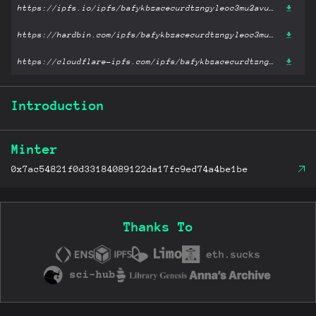
https://ipfs.io/ipfs/bafykbzacecurdtzngyleoc3mu2avuy6w34srb7ivf7g35isrcslerovuoef6g?filename='浪潮之巅.pdf'
https://hardbin.com/ipfs/bafykbzacecurdtzngyleoc3mu2avuy6w34srb7ivf7g35isrcslerovuoef6g?filename='浪潮之巅.pdf'
https://cloudflare-ipfs.com/ipfs/bafykbzacecurdtzngyleoc3mu2avuy6w34srb7ivf7g35isrcslerovuoef6g?filename='浪潮之巅.pdf'
Introduction
Minter
0x7ac54821f0d33184089122da17fc9ed74a4be1be
Thanks To